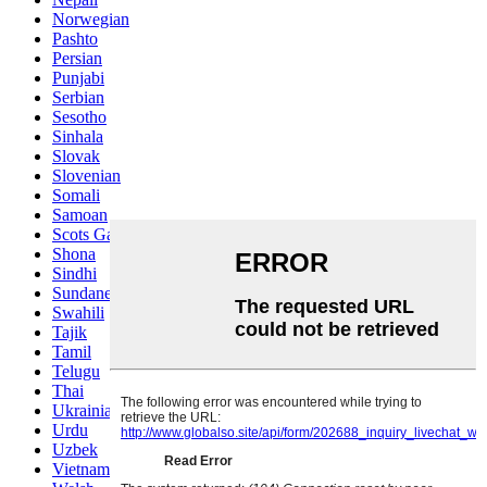
Norwegian
Pashto
Persian
Punjabi
Serbian
Sesotho
Sinhala
Slovak
Slovenian
Somali
Samoan
Scots Gaelic
Shona
Sindhi
Sundanese
Swahili
Tajik
Tamil
Telugu
Thai
Ukrainian
Urdu
Uzbek
Vietnamese