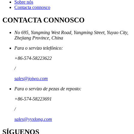
Sobre nós
Contacta connosco
CONTACTA CONNOSCO
No 695, Yangming West Road, Yangming Street, Yuyao City,
Zhejiang Province, China
Para o servizo telefónico:
+86-574-58223622
/
sales@joiwo.com
Para o servizo de pezas de reposto:
+86-574-58223691
/
sales@yyxlong.com
SÍGUENOS