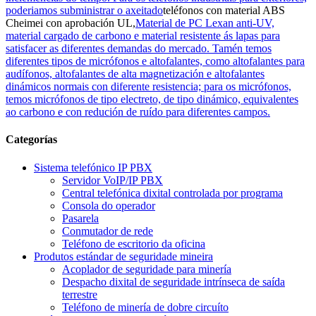
poderiamos subministrar o axeitado
teléfonos con material ABS
Cheimei con aprobación UL,
Material de PC Lexan anti-UV,
material cargado de carbono e material resistente ás lapas para
satisfacer as diferentes demandas do mercado. Tamén temos
diferentes tipos de micrófonos e altofalantes, como altofalantes para
audífonos, altofalantes de alta magnetización e altofalantes
dinámicos normais con diferente resistencia; para os micrófonos,
temos micrófonos de tipo electreto, de tipo dinámico, equivalentes
ao carbono e con redución de ruído para diferentes campos.
Categorías
Sistema telefónico IP PBX
Servidor VoIP/IP PBX
Central telefónica dixital controlada por programa
Consola do operador
Pasarela
Conmutador de rede
Teléfono de escritorio da oficina
Produtos estándar de seguridade mineira
Acoplador de seguridade para minería
Despacho dixital de seguridade intrínseca de saída
terrestre
Teléfono de minería de dobre circuíto