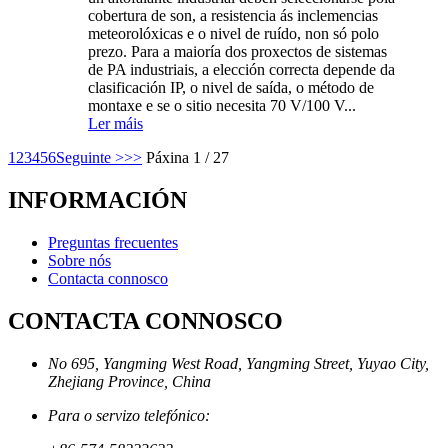
cobertura de son, a resistencia ás inclemencias
meteorolóxicas e o nivel de ruído, non só polo
prezo. Para a maioría dos proxectos de sistemas
de PA industriais, a elección correcta depende da
clasificación IP, o nivel de saída, o método de
montaxe e se o sitio necesita 70 V/100 V...
Ler máis
1
2
3
4
5
6
Seguinte >
>>
Páxina 1 / 27
INFORMACIÓN
Preguntas frecuentes
Sobre nós
Contacta connosco
CONTACTA CONNOSCO
No 695, Yangming West Road, Yangming Street, Yuyao City,
Zhejiang Province, China
Para o servizo telefónico: