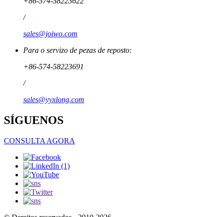
+86-574-58223622
/
sales@joiwo.com
Para o servizo de pezas de reposto:
+86-574-58223691
/
sales@yyxlong.com
SÍGUENOS
CONSULTA AGORA