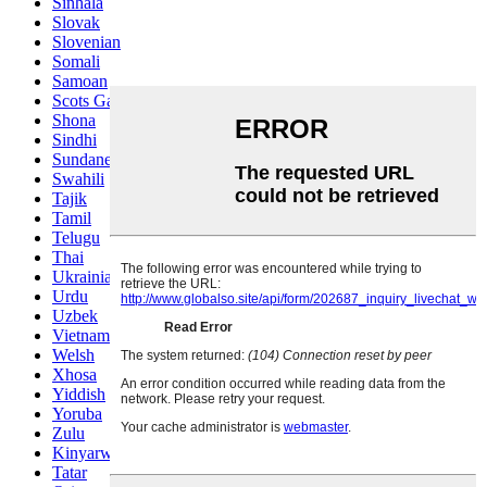
Sinhala
Slovak
Slovenian
Somali
Samoan
Scots Gaelic
Shona
Sindhi
Sundanese
Swahili
Tajik
Tamil
Telugu
Thai
Ukrainian
Urdu
Uzbek
Vietnamese
Welsh
Xhosa
Yiddish
Yoruba
Zulu
Kinyarwanda
Tatar