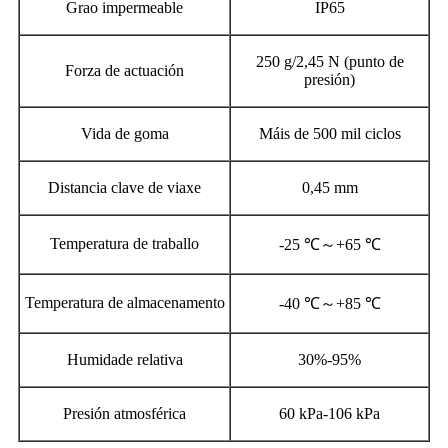
Grao impermeable
IP65
250 g/2,45 N (punto de
Forza de actuación
presión)
Vida de goma
Máis de 500 mil ciclos
Distancia clave de viaxe
0,45 mm
Temperatura de traballo
-25 ℃～+65 ℃
Temperatura de almacenamento
-40 ℃～+85 ℃
Humidade relativa
30%-95%
Presión atmosférica
60 kPa-106 kPa