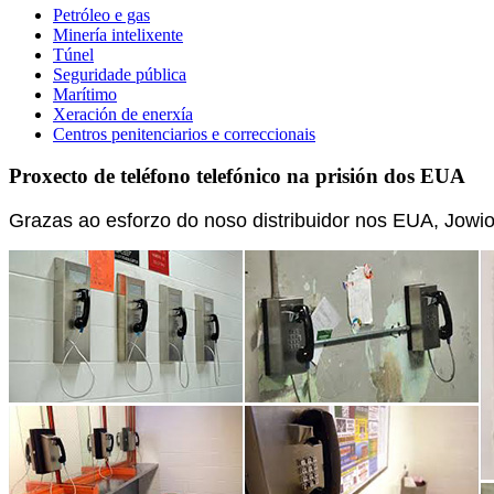
Petróleo e gas
Minería intelixente
Túnel
Seguridade pública
Marítimo
Xeración de enerxía
Centros penitenciarios e correccionais
Proxecto de teléfono telefónico na prisión dos EUA
Grazas ao esforzo do noso distribuidor nos EUA, Jowio