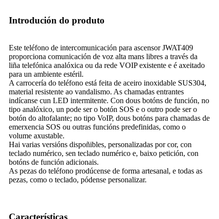
Introdución do produto
Este teléfono de intercomunicación para ascensor JWAT409
proporciona comunicación de voz alta mans libres a través da
liña telefónica analóxica ou da rede VOIP existente e é axeitado
para un ambiente estéril.
A carrocería do teléfono está feita de aceiro inoxidable SUS304,
material resistente ao vandalismo. As chamadas entrantes
indícanse cun LED intermitente. Con dous botóns de función, no
tipo analóxico, un pode ser o botón SOS e o outro pode ser o
botón do altofalante; no tipo VoIP, dous botóns para chamadas de
emerxencia SOS ou outras funcións predefinidas, como o
volume axustable.
Hai varias versións dispoñibles, personalizadas por cor, con
teclado numérico, sen teclado numérico e, baixo petición, con
botóns de función adicionais.
As pezas do teléfono prodúcense de forma artesanal, e todas as
pezas, como o teclado, pódense personalizar.
Características