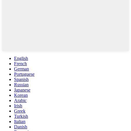
English
French
German
Portuguese
Spanish
Russian
Japanese
Korean
Arabic
Irish
Greek
Turkish
Italian
Danish