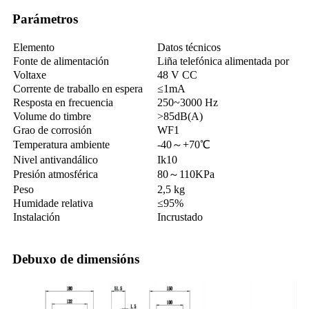
Parámetros
Elemento
Datos técnicos
Fonte de alimentación
Liña telefónica alimentada por
Voltaxe
48 V CC
Corrente de traballo en espera
≤1mA
Resposta en frecuencia
250~3000 Hz
Volume do timbre
>85dB(A)
Grao de corrosión
WF1
Temperatura ambiente
-40～+70℃
Nivel antivandálico
Ik10
Presión atmosférica
80～110KPa
Peso
2,5 kg
Humidade relativa
≤95%
Instalación
Incrustado
Debuxo de dimensións