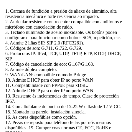
1. Carcasa de fundición a presión de aliaxe de aluminio, alta
resistencia mecánica e forte resistencia ao impacto.
2. Auricular resistente con receptor compatible con audífonos e
micrófono con cancelación de ruído.
3. Teclado iluminado de aceiro inoxidable. Os botóns poden
configurarse para funcionar como botóns SOS, repetición, etc.
4. Admite 2 liñas SIP, SIP 2.0 (RFC3261).
5. Códigos de son: G.711, G.722, G.729.
6. Protocolos IP: IPv4, TCP, UDP, TFTP, RTP, RTCP, DHCP,
SIP.
7. Código de cancelación de eco: G.167/G.168.
8. Admite dúplex completo.
9. WAN/LAN: compatible co modo Bridge.
10. Admite DHCP para obter IP no porto WAN.
11. Compatibilidade con PPPoE para xDSL.
12. Admite DHCP para obter IP no porto WAN.
13. Resistente ás inclemencias do tempo. Clase de protección
IP67.
14. Con altofalante de bucina de 15-25 W e flash de 12 V CC.
15. Montado na parede, instalación sinxela.
16. As cores dispoñibles como opción.
17. Pezas de reposto para teléfono feitas por nós mesmos
dispoñibles. 19. Cumpre coas normas CE, FCC, RoHS e