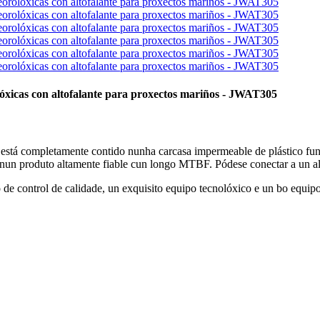
rolóxicas con altofalante para proxectos mariños - JWAT305
ue está completamente contido nunha carcasa impermeable de plástico fun
 nun produto altamente fiable cun longo MTBF. Pódese conectar a un alt
e control de calidade, un exquisito equipo tecnolóxico e un bo equipo 