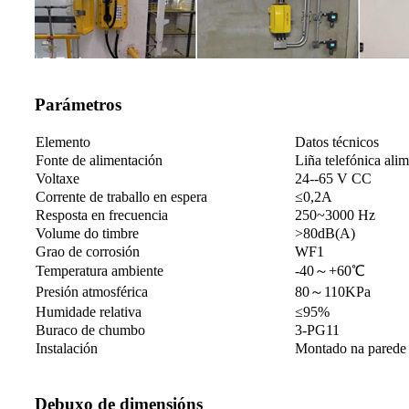
Parámetros
Elemento
Datos técnicos
Fonte de alimentación
Liña telefónica ali
Voltaxe
24--65 V CC
Corrente de traballo en espera
≤0,2A
Resposta en frecuencia
250~3000 Hz
Volume do timbre
>80dB(A)
Grao de corrosión
WF1
Temperatura ambiente
-40～+60℃
Presión atmosférica
80～110KPa
Humidade relativa
≤95%
Buraco de chumbo
3-PG11
Instalación
Montado na parede
Debuxo de dimensións