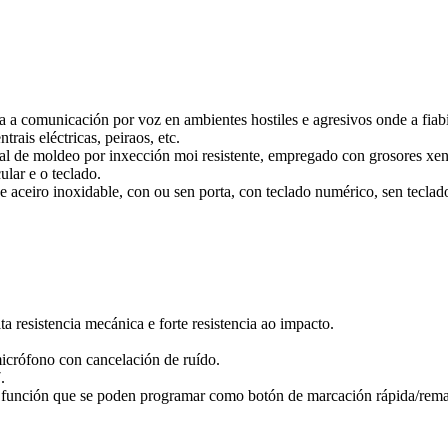
a a comunicación por voz en ambientes hostiles e agresivos onde a fiabi
rais eléctricas, peiraos, etc.
rial de moldeo por inxección moi resistente, empregado con grosores xe
ular e o teclado.
de aceiro inoxidable, con ou sen porta, con teclado numérico, sen tecla
a resistencia mecánica e forte resistencia ao impacto.
micrófono con cancelación de ruído.
.
 función que se poden programar como botón de marcación rápida/remarc