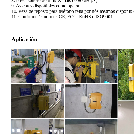
8. Nivel sonoro do timbre: máis de 80 dB (A).
9. As cores dispoñibles como opción.
10. Peza de reposto para teléfono feita por nós mesmos dispoñibl
11. Conforme ás normas CE, FCC, RoHS e ISO9001.
Aplicación